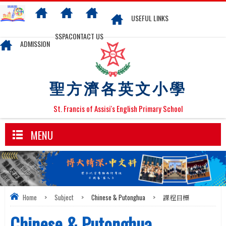
USEFUL LINKS
SSPA
CONTACT US
ADMISSION
聖方濟各英文小學
St. Francis of Assisi's English Primary School
MENU
Home
>
Subject
>
Chinese & Putonghua
>
課程目標
Chinese & Putonghua