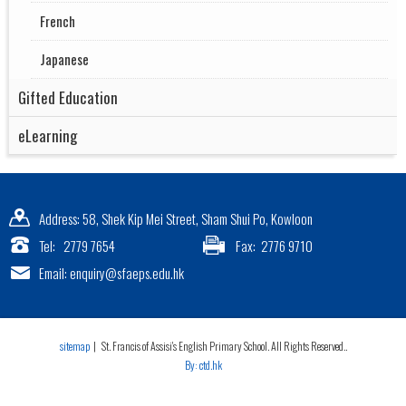
French
Japanese
Gifted Education
eLearning
Address: 58, Shek Kip Mei Street, Sham Shui Po, Kowloon
Tel: 2779 7654
Fax: 2776 9710
Email: enquiry@sfaeps.edu.hk
sitemap
| St. Francis of Assisi's English Primary School. All Rights Reserved..
By: ctd.hk